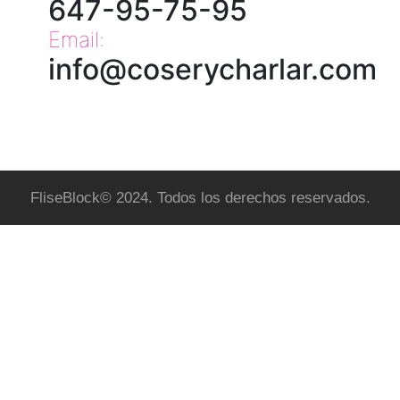
647-95-75-95
Email:
info@coserycharlar.com
FliseBlock© 2024. Todos los derechos reservados.