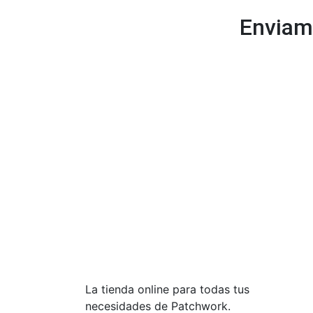
Enviam
Añadir al carrito
Sawtooth 6&12″ (pulgadas)
9,30
€
Impuestos No incluídos
La tienda online para todas tus
necesidades de Patchwork.