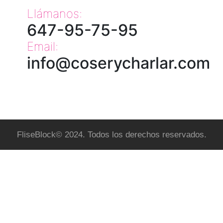
Llámanos:
647-95-75-95
Email:
info@coserycharlar.com
FliseBlock© 2024. Todos los derechos reservados.