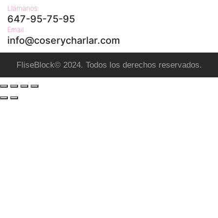
Llámanos:
647-95-75-95
Email:
info@coserycharlar.com
FliseBlock© 2024. Todos los derechos reservados.