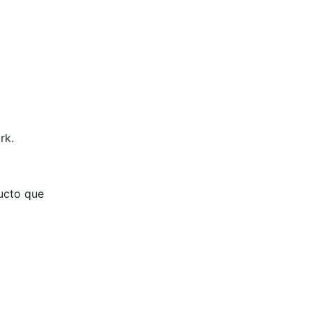
rk.
ducto que