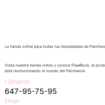
Crazy 6″ (pulgadas)
9,30
€
Impuestos No incluídos
La tienda online para todas tus necesidades de Patchwo
Visita nuestra tienda online y conoce FliseBlock, el pro
está revolucionando el mundo del Patchwork.
Llámanos:
647-95-75-95
Email: