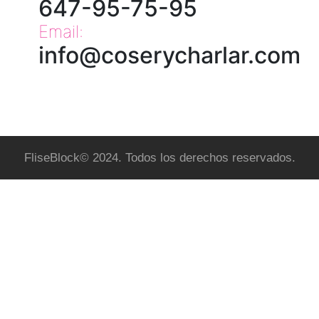
647-95-75-95
Email:
info@coserycharlar.com
FliseBlock© 2024. Todos los derechos reservados.