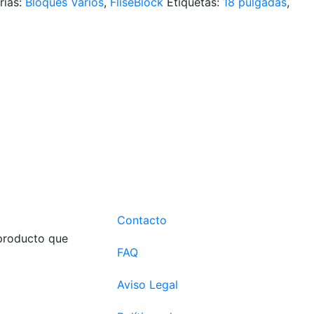
rías:
Bloques Varios
,
FliseBlock
Etiquetas:
18 pulgadas
,
Contacto
 producto que
FAQ
Aviso Legal