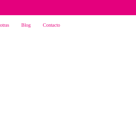
otras
Blog
Contacto
septiembre 16, 2023
Feria Madrid 2023