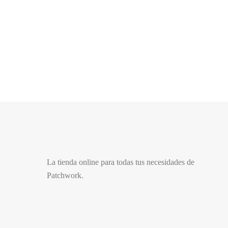
Festival Internacional de Patchwork 2023
Del 24 al 27 de marzo de 2022 se celebrará en Sitges el
Festival Internacional de Parchwork.
La tienda online para todas tus necesidades de
Patchwork.