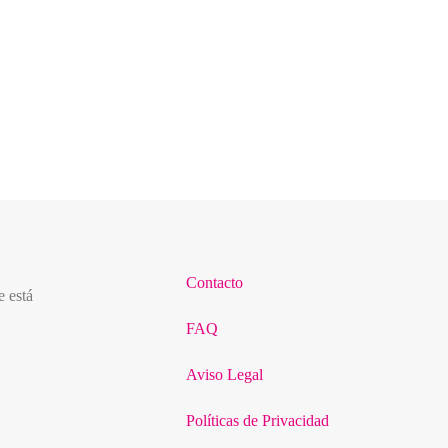
Festival Internacional de Patchwork 2022
Del 24 al 27 de marzo de 2022 se celebrará en Sitges el
Festival Internacional de Parchwork.
Contacto
e está
FAQ
Aviso Legal
Políticas de Privacidad